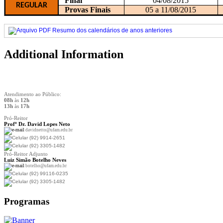
Final
04/08/2015
REGULAR
Provas Finais
05 a 11/08/2015
Resumo dos calendários de anos anteriores
Additional Information
Atendimento ao Público:
08h
às
12h
13h
às
17h
Pró-Reitor
Prof
º Dr. David Lopes Neto
davidnetto@ufam.edu.br
(92) 9914-2651
(92) 3305-1482
Pró-Reitor Adjunto
Luiz Simão Botelho Neves
botelho@ufam.edu.br
(92) 99116-0235
(92) 3305-1482
Programas