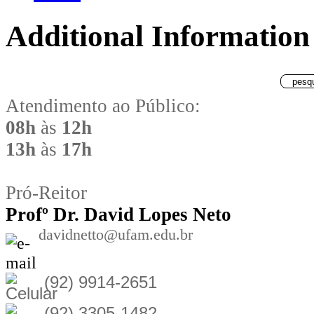
Additional Information
Atendimento ao Público:
08h
às
12h
13h
às
17h
Pró-Reitor
Prof
º Dr. David Lopes Neto
davidnetto@ufam.edu.br
(92) 9914-2651
(92) 3305-1482