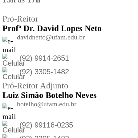
Pró-Reitor
Prof
º Dr. David Lopes Neto
davidnetto@ufam.edu.br
(92) 9914-2651
(92) 3305-1482
Pró-Reitor Adjunto
Luiz Simão Botelho Neves
botelho@ufam.edu.br
(92) 99116-0235