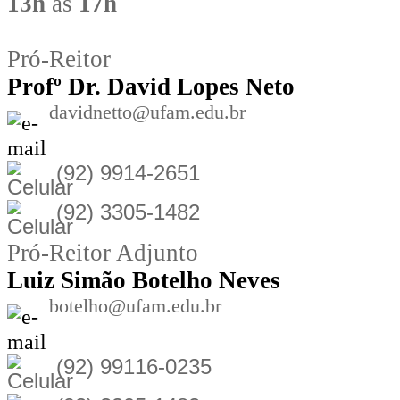
13h
às
17h
Pró-Reitor
Prof
º Dr. David Lopes Neto
davidnetto@ufam.edu.br
(92) 9914-2651
(92) 3305-1482
Pró-Reitor Adjunto
Luiz Simão Botelho Neves
botelho@ufam.edu.br
(92) 99116-0235