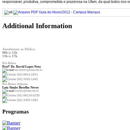
responsável, produtiva, comprometida e prazerosa na Ufam, da qual todos nos o
Guia do Aluno/2012 - Campus Manaus
Additional Information
Atendimento ao Público:
08h
às
12h
13h
às
17h
Pró-Reitor
Prof
º Dr. David Lopes Neto
davidnetto@ufam.edu.br
(92) 9914-2651
(92) 3305-1482
Pró-Reitor Adjunto
Luiz Simão Botelho Neves
botelho@ufam.edu.br
(92) 99116-0235
(92) 3305-1482
Programas