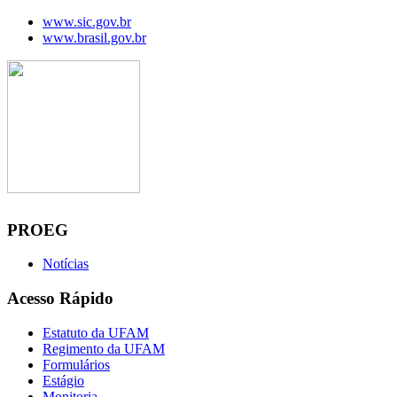
www.sic.gov.br
www.brasil.gov.br
Manaus, 06 de agosto de 2026
PROEG
Notícias
Acesso Rápido
Estatuto da UFAM
Regimento da UFAM
Formulários
Estágio
Monitoria