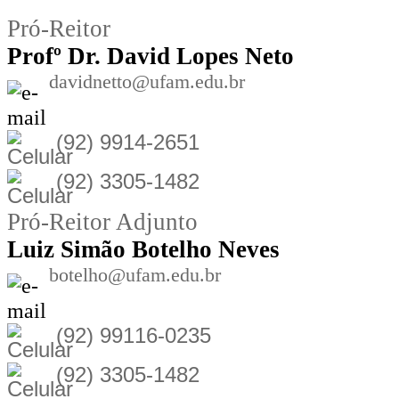
Pró-Reitor
Prof
º Dr. David Lopes Neto
davidnetto@ufam.edu.br
(92) 9914-2651
(92) 3305-1482
Pró-Reitor Adjunto
Luiz Simão Botelho Neves
botelho@ufam.edu.br
(92) 99116-0235
(92) 3305-1482