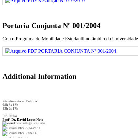
Resolução Nº 019/2010
Portaria Conjunta Nº 001/2004
Cria o Programa de Mobilidade Estudantil no âmbito da Universidade
PORTARIA CONJUNTA Nº 001/2004
Additional Information
Atendimento ao Público:
08h
às
12h
13h
às
17h
Pró-Reitor
Prof
º Dr. David Lopes Neto
davidnetto@ufam.edu.br
(92) 9914-2651
(92) 3305-1482