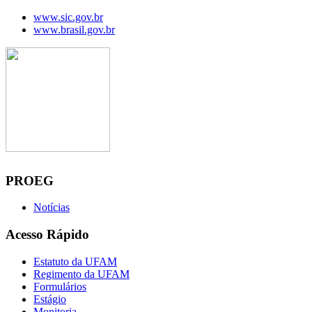
www.sic.gov.br
www.brasil.gov.br
Manaus, 07 de agosto de 2026
PROEG
Notícias
Acesso Rápido
Estatuto da UFAM
Regimento da UFAM
Formulários
Estágio
Monitoria