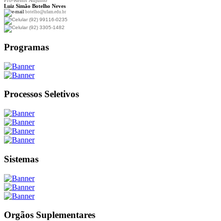
Pró-Reitor Adjunto
Luiz Simão Botelho Neves
botelho@ufam.edu.br
(92) 99116-0235
(92) 3305-1482
Programas
Processos Seletivos
Sistemas
Orgãos Suplementares